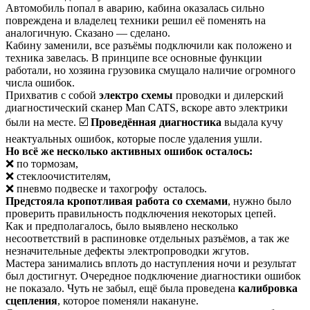
Автомобиль попал в аварию, кабина оказалась сильно
повреждена и владелец техники решил её поменять на
аналогичную. Сказано — сделано.
Кабину заменили, все разъёмы подключили как положено и
техника завелась. В принципе все основные функции
работали, но хозяина грузовика смущало наличие огромного
числа ошибок.
Прихватив с собой
электро схемы
проводки и дилерский
диагностический сканер Man CATS, вскоре авто электрики
были на месте. ☑️
Проведённая диагностика
выдала кучу
неактуальных ошибок, которые после удаления ушли.
Но всё же несколько активных ошибок осталось:
❌ по тормозам,
❌ стеклоочистителям,
❌ пневмо подвеске и тахогрофу осталось.
Предстояла кропотливая работа со схемами
, нужно было
проверить правильность подключения некоторых цепей.
Как и предполагалось, было выявлено несколько
несоответствий в распиновке отдельных разъёмов, а так же
незначительные дефекты электропроводки жгутов.
Мастера занимались вплоть до наступления ночи и результат
был достигнут. Очередное подключение диагностики ошибок
не показало. Чуть не забыл, ещё была проведена
калибровка
сцепления
, которое поменяли накануне.