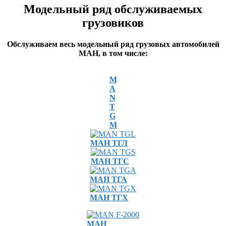
Модельный ряд
обслуживаемых
грузовиков
Обслуживаем весь модельный ряд грузовых автомобилей
МАН, в том числе:
M
A
N
T
G
M
МАН ТГЛ
МАН ТГС
МАН ТГА
МАН ТГХ
МАН