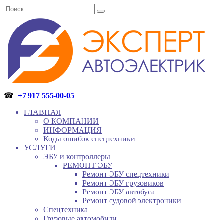
Перейти
Search
к
for:
содержанию
☎
+7 917 555-00-05
ГЛАВНАЯ
О КОМПАНИИ
ИНФОРМАЦИЯ
Коды ошибок спецтехники
УСЛУГИ
ЭБУ и контроллеры
РЕМОНТ ЭБУ
Ремонт ЭБУ спецтехники
Ремонт ЭБУ грузовиков
Ремонт ЭБУ автобуса
Ремонт судовой электроники
Спецтехника
Грузовые автомобили