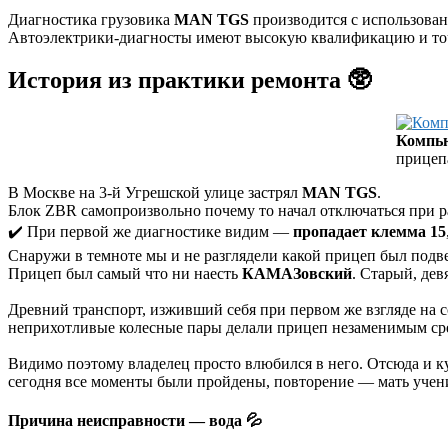
Диагностика грузовика
MAN TGS
производится с использован
Автоэлектрики-диагносты имеют высокую квалификацию и точн
История из практики ремонта 🥸
Компь
прицеп
В Москве на 3-й Угрешской улице застрял
MAN TGS
.
Блок ZBR самопроизвольно почему то начал отключаться при 
✔️ При первой же диагностике видим —
пропадает клемма 15
Снаружи в темноте мы и не разглядели какой прицеп был подв
Прицеп был самый что ни наесть
КАМАЗовский
. Старый, дев
Древний транспорт, изживший себя при первом же взгляде на с
неприхотливые колесные пары делали прицеп незаменимым сре
Видимо поэтому владелец просто влюбился в него. Отсюда и к
сегодня все моменты были пройдены, повторение — мать учени
Причина неисправности — вода 💦