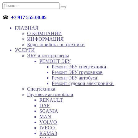
Перейти
Search
к
for:
содержанию
☎
+7 917 555-00-05
ГЛАВНАЯ
О КОМПАНИИ
ИНФОРМАЦИЯ
Коды ошибок спецтехники
УСЛУГИ
ЭБУ и контроллеры
РЕМОНТ ЭБУ
Ремонт ЭБУ спецтехники
Ремонт ЭБУ грузовиков
Ремонт ЭБУ автобуса
Ремонт судовой электроники
Спецтехника
Грузовые автомобили
RENAULT
DAF
SCANIA
MAN
VOLVO
IVECO
КАМАЗ