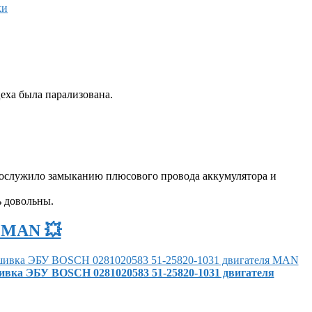
еха была парализована.
 послужило замыканию плюсового провода аккумулятора и
ь довольны.
У MAN 💥
ивка ЭБУ BOSCH 0281020583 51-25820-1031 двигателя