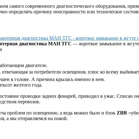
ием самого современного диагностического оборудования, прим
о определять причину неисправности или техническое состоян
ютерная диагностика МАН ТГС
— короткое замыкание в жгут
а
работающем двигателе.
, отвечающая за потребители освещения, плюс ко всему выбивае
ешен к голове. А причина крылась именно в нем.
ятьсот желтого года.
остояние проводки задних фонарей, приводил в ужас. Списан он
дством перевозок.
уча проблем по освещению, а ведь можно было и блок
ZBR
«убит
я, а мы отправляемся на покой.