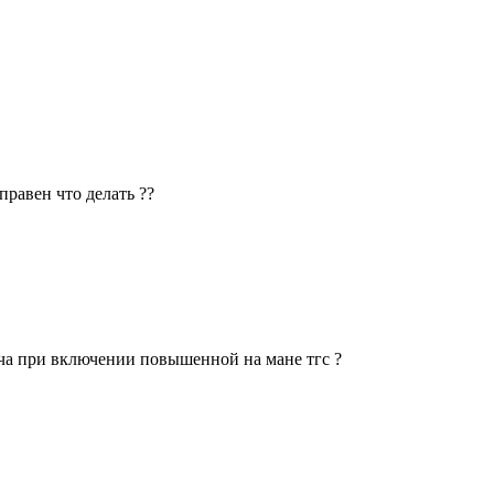
правен что делать ??
ча при включении повышенной на мане тгс ?