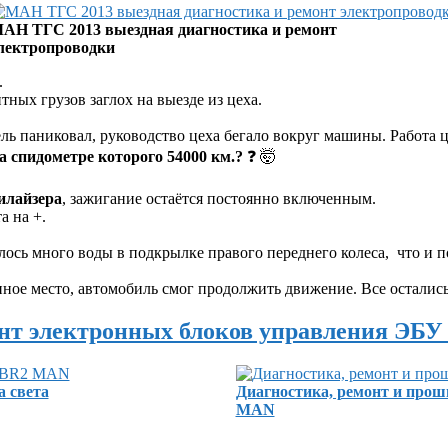
АН ТГС 2013 выездная диагностика и ремонт
лектропроводки
.
тных грузов заглох на выезде из цеха.
ль паниковал, руководство цеха бегало вокруг машины. Работа ц
а спидометре которого 54000 км.?
❓ 🤯
илайзера
, зажигание остаётся постоянно включенным.
а на +.
лось много воды в подкрылке правого переднего колеса, что и
ное место, автомобиль смог продолжить движение. Все осталис
нт электронных блоков управления ЭБ
а света
Диагностика, ремонт и прош
MAN