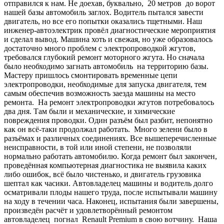
отправился к нам. Не доехав, буквально, 20 метров до ворот
нашей базы автомобиль заглох. Водитель пытался завести
двигатель, но все его попытки оказались тщетными. Наш
инженер-автоэлектрик провёл диагностические мероприятия
и сделал вывод. Машина хоть и свежая, но уже образовалось
достаточно много проблем с электропроводкой жгутов,
требовался глубокий ремонт моторного жгута. Но сначала
было необходимо загнать автомобиль на территорию базы.
Мастеру пришлось смонтировать временные цепи
электропроводки, необходимые для запуска двигателя, тем
самым обеспечив возможность заезда машины на место
ремонта. На ремонт электропроводки жгутов потребовалось
два дня. Там были и механические, и химические
повреждения проводки. Один разъём был разбит, непонятно
как он всё-таки продолжал работать. Много зелени было в
разъёмах и различных соединениях. Все вышеперечисленные
неисправности, в той или иной степени, не позволяли
нормально работать автомобилю. Когда ремонт был закончен,
проведённая компьютерная диагностика не выявила каких
либо ошибок, всё было чистенько, и двигатель грузовика
шептал как часики. Автовладелец машины и водитель долго
осматривали плоды нашего труда, после испытывали машину
на ходу в течении часа. Наконец, испытания были завершены,
произведён расчёт и удовлетворённый ремонтом
автовладелец погнал Renault Premium в свою вотчину. Наша