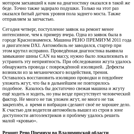
мотором заехавший к нам на диагностику оказался в такой же
беде. Точно также задирало подушки. Только на этот раз
оказался битый датчик уровня пола заднего моста. Также
отправляем за запчастью.
Сегодня четверг, поступление заявок на ремонт менее
интенсивное, чем к примеру вчера. Одна из заявок была в
городе Краснознаменск. Машина РЕНО ПРЕМИУМ 2011 года
и двигателем DXI. Автомобиль не заводился, стартер при
этом крутил исправно. Проведённая диагностика выявила
замыкание шины CAN на массу, нужно было локализовать и
устранить эту неприятность. При обследовании жгута удалось
обнаружить провода с повреждённой изоляцией. Дефекты
возникли из за механического воздействия, трения.
Оставалось восстановить изоляцию проводки и поудобнее
уложить жгут, что бы в дальнейшем не повторилось
подобное. Казалось бы достаточно свежая машина и жгуту
ещё ходить и ходить, но увы везде присутствует человеческий
фактор. Не много не так уложен жгут, не много не так
закреплён, а время и вибрация сделают своё не хорошее дело.
К счастью для водителя автомобиль вышел из строя в зоне
доступности автоэлектриков и проблему удалось решить
малой «кровью».
Ремонт Рено Премиум во Владимирской области