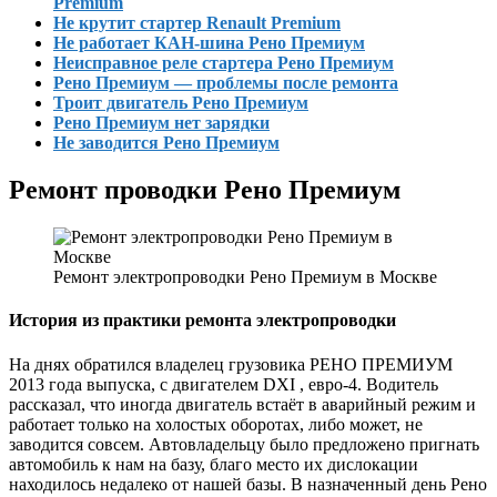
Premium
Не крутит стартер Renault Premium
Не работает КАН-шина Рено Премиум
Неисправное реле стартера Рено Премиум
Рено Премиум — проблемы после ремонта
Троит двигатель Рено Премиум
Рено Премиум нет зарядки
Не заводится Рено Премиум
Ремонт проводки Рено Премиум
Ремонт электропроводки Рено Премиум в Москве
История из практики ремонта электропроводки
На днях обратился владелец грузовика РЕНО ПРЕМИУМ
2013 года выпуска, с двигателем DXI , евро-4. Водитель
рассказал, что иногда двигатель встаёт в аварийный режим и
работает только на холостых оборотах, либо может, не
заводится совсем. Автовладельцу было предложено пригнать
автомобиль к нам на базу, благо место их дислокации
находилось недалеко от нашей базы. В назначенный день Рено