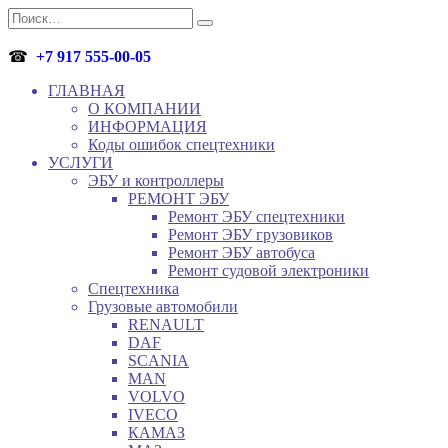
Перейти
Search
к
for:
содержанию
☎
+7 917 555-00-05
ГЛАВНАЯ
О КОМПАНИИ
ИНФОРМАЦИЯ
Коды ошибок спецтехники
УСЛУГИ
ЭБУ и контроллеры
РЕМОНТ ЭБУ
Ремонт ЭБУ спецтехники
Ремонт ЭБУ грузовиков
Ремонт ЭБУ автобуса
Ремонт судовой электроники
Спецтехника
Грузовые автомобили
RENAULT
DAF
SCANIA
MAN
VOLVO
IVECO
КАМАЗ