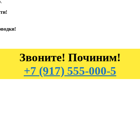
.
ти!
оводки!
Звоните! Починим!
+7 (917) 555-000-5