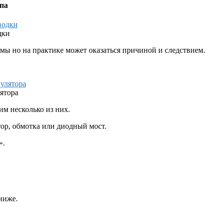
па
дки
емы но на практике может оказаться причиной и следствием.
ятора
им несколько из них.
тор, обмотка или диодный мост.
».
ниже.