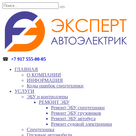
Перейти
Search
к
for:
содержанию
☎
+7 917 555-00-05
ГЛАВНАЯ
О КОМПАНИИ
ИНФОРМАЦИЯ
Коды ошибок спецтехники
УСЛУГИ
ЭБУ и контроллеры
РЕМОНТ ЭБУ
Ремонт ЭБУ спецтехники
Ремонт ЭБУ грузовиков
Ремонт ЭБУ автобуса
Ремонт судовой электроники
Спецтехника
Грузовые автомобили