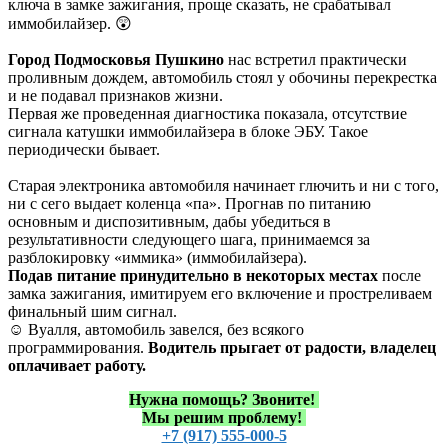
ключа в замке зажигания, проще сказать, не срабатывал
иммобилайзер. 😲
Город Подмосковья Пушкино
нас встретил практически
проливным дождем, автомобиль стоял у обочины перекрестка
и не подавал признаков жизни.
Первая же проведенная диагностика показала, отсутствие
сигнала катушки иммобилайзера в блоке ЭБУ. Такое
периодически бывает.
Старая электроника автомобиля начинает глючить и ни с того,
ни с сего выдает коленца «па». Прогнав по питанию
основным и диспозитивным, дабы убедиться в
результативности следующего шага, принимаемся за
разблокировку «иммика» (иммобилайзера).
Подав питание принудительно в некоторых местах
после
замка зажигания, имитируем его включение и простреливаем
финальный шим сигнал.
☺️ Вуалля, автомобиль завелся, без всякого
программирования.
Водитель прыгает от радости, владелец
оплачивает работу.
Нужна помощь?
Звоните!
Мы решим проблему!
+7 (917) 555-000-5