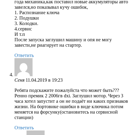
года миханика,как поставил новые аккумуляторы авто
завелся,но показывал кучу ошибок,
1. Распознание ключа
2. Подушки
3. Колодки.
4.сервис
И т.п
После запуска заглушил машину и опя не могу
завести,не риагирует на стартер.
Ответить
Сеня
11.04.2019 в 19:23
Ребята подскажите пожалуйста что может быть???
Ренно премик 2 2006гв dxi. Заглушил мотор. Через 3
часа хотел запустит а он не подаёт ни каких признаков
жизни. На бортовике ошибки в виде ключика потом
меняется на форсунку(остановитесь на сервисной
станции)
Ответить