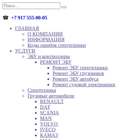
Перейти
Search
к
for:
содержанию
☎
+7 917 555-00-05
ГЛАВНАЯ
О КОМПАНИИ
ИНФОРМАЦИЯ
Коды ошибок спецтехники
УСЛУГИ
ЭБУ и контроллеры
РЕМОНТ ЭБУ
Ремонт ЭБУ спецтехники
Ремонт ЭБУ грузовиков
Ремонт ЭБУ автобуса
Ремонт судовой электроники
Спецтехника
Грузовые автомобили
RENAULT
DAF
SCANIA
MAN
VOLVO
IVECO
КАМАЗ