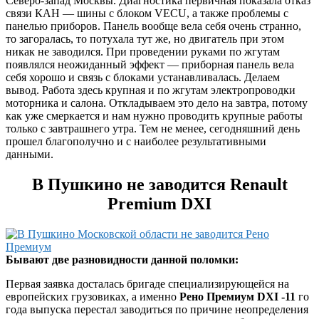
Северо-запад Москвы. Диагностика первичная показала отказ
связи КАН — шины с блоком VECU, а также проблемы с
панелью приборов. Панель вообще вела себя очень странно,
то загоралась, то потухала тут же, но двигатель при этом
никак не заводился. При проведении руками по жгутам
появлялся неожиданный эффект — приборная панель вела
себя хорошо и связь с блоками устанавливалась. Делаем
вывод. Работа здесь крупная и по жгутам электропроводки
моторника и салона. Откладываем это дело на завтра, потому
как уже смеркается и нам нужно проводить крупные работы
только с завтрашнего утра. Тем не менее, сегодняшний день
прошел благополучно и с наиболее результативными
данными.
В Пушкино не заводится Renault
Premium DXI
Бывают две разновидности данной поломки:
Первая заявка досталась бригаде специализирующейся на
европейских грузовиках, а именно
Рено Премиум DXI -11
го
года выпуска перестал заводиться по причине неопределения