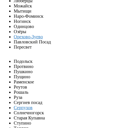
Люберцы
Можайск
Мытищи
Наро-Фоминск
Ногинск
Одинцово
Озёры
Орехово-Зуево
Павловский Посад
Пересвет
Подольск
Протвино
Пушкино
Пущино
Раменское
Реутов
Рошаль
Руза
Сергиев посад
Серпухов
Солнечногорск
Старая Купавна
Ступино