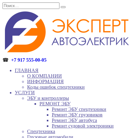
Перейти
Search
к
for:
содержанию
☎
+7 917 555-00-05
ГЛАВНАЯ
О КОМПАНИИ
ИНФОРМАЦИЯ
Коды ошибок спецтехники
УСЛУГИ
ЭБУ и контроллеры
РЕМОНТ ЭБУ
Ремонт ЭБУ спецтехники
Ремонт ЭБУ грузовиков
Ремонт ЭБУ автобуса
Ремонт судовой электроники
Спецтехника
Грузовые автомобили