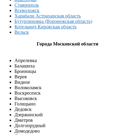
Ставрополь
Всеволожск
Харабали Астраханская область
Бутурлиновка (Воронежская область)
Котельнич Кировская область
Вельск
Города Московской области
Апрелевка
Балашиха
Бронницы
Верея
Видное
Волоколамск
Воскресенск
Высоковск
Голицыно
Дедовск
Дзержинский
Дмитров
Долгопрудный
Домодедово