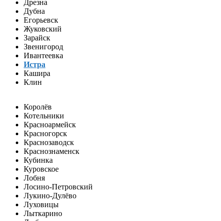
Дрезна
Дубна
Егорьевск
Жуковский
Зарайск
Звенигород
Ивантеевка
Истра
Кашира
Клин
Королёв
Котельники
Красноармейск
Красногорск
Краснозаводск
Краснознаменск
Кубинка
Куровское
Лобня
Лосино-Петровский
Лукино-Дулёво
Луховицы
Лыткарино