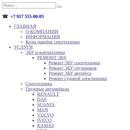
Перейти
Search
к
for:
содержанию
☎
+7 917 555-00-05
ГЛАВНАЯ
О КОМПАНИИ
ИНФОРМАЦИЯ
Коды ошибок спецтехники
УСЛУГИ
ЭБУ и контроллеры
РЕМОНТ ЭБУ
Ремонт ЭБУ спецтехники
Ремонт ЭБУ грузовиков
Ремонт ЭБУ автобуса
Ремонт судовой электроники
Спецтехника
Грузовые автомобили
RENAULT
DAF
SCANIA
MAN
VOLVO
IVECO
КАМАЗ