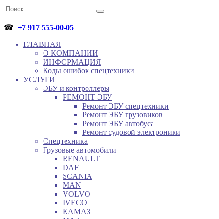
Перейти
Search
к
for:
содержанию
☎
+7 917 555-00-05
ГЛАВНАЯ
О КОМПАНИИ
ИНФОРМАЦИЯ
Коды ошибок спецтехники
УСЛУГИ
ЭБУ и контроллеры
РЕМОНТ ЭБУ
Ремонт ЭБУ спецтехники
Ремонт ЭБУ грузовиков
Ремонт ЭБУ автобуса
Ремонт судовой электроники
Спецтехника
Грузовые автомобили
RENAULT
DAF
SCANIA
MAN
VOLVO
IVECO
КАМАЗ