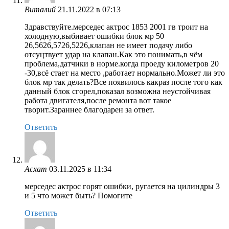
Виталий
21.11.2022 в 07:13
Здравствуйте.мерседес актрос 1853 2001 гв троит на
холодную,выбивает ошибки блок мр 50
26,5626,5726,5226,клапан не имеет подачу либо
отсуцтвует удар на клапан.Как это понимать,в чём
проблема,датчики в норме.когда проеду километров 20
-30,всё стает на место ,работает нормально.Может ли это
блок мр так делать?Все появилось какраз после того как
данный блок сгорел,показал возможна неустойчивая
работа двигателя,после ремонта вот такое
творит.Зараннее благодарен за ответ.
Ответить
Асхат
03.11.2025 в 11:34
мерседес актрос горят ошибки, ругается на цилиндры 3
и 5 что может быть? Помогите
Ответить