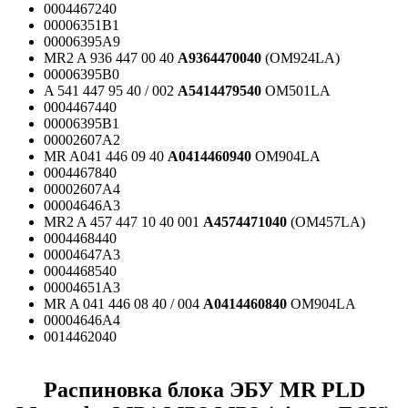
0004467240
00006351B1
00006395A9
MR2 A 936 447 00 40
A9364470040
(OM924LA)
00006395B0
A 541 447 95 40 / 002
A5414479540
OM501LA
0004467440
00006395B1
00002607A2
MR A041 446 09 40
A0414460940
OM904LA
0004467840
00002607A4
00004646A3
MR2 A 457 447 10 40 001
A4574471040
(OM457LA)
0004468440
00004647A3
0004468540
00004651A3
MR A 041 446 08 40 / 004
A0414460840
OM904LA
00004646A4
0014462040
Распиновка блока ЭБУ MR PLD