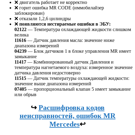
❌ двигатель работает не корректно
❌ горит ошибка MR CODE (иммобилайзер
заблокирован)
❌ отказали 1,2,6 цилиндры
❌
появляются нестираемые ошибки в ЭБУ:
02122
— Температура охлаждающей жидкости слишком
велика
11616
— Датчик давления масла: значение ниже
диапазона измерений
04239
— Блок датчиков 1 в блоке управления MR имеет
замыкание
11417
— Комбинированный датчик Давления и
температура нагнетаемого воздуха: измеренное значение
датчика давления недостоверно
11515
— Датчик температуры охлаждающей жидкости:
значение выше диапазона измерений
07405
— пропорциональный клапан 5 имеет замыкание
или обрыв
↪️
Расшифровка кодов
неисправностей, ошибок MR
Mercedes
↩️