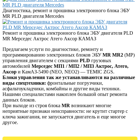
Диагностика, ремонт и прошивка электронного блока ЭБУ
MR PLD двигателя Mercedes
Ремонт и прошивка электронного блока ЭБУ двигателя PLD
MR Мерседес Актрос Атего Аксор КАМАЗ
Предлагаем услуги по диагностике, ремонту и
программированию электронных блоков ЭБУ
MR MR2
(МР)
управления двигателем с секциями
PLD
грузовых
автомобилей
Мерседес МП1 / МП2 / МП3 Актрос, Атего,
Аксор
и КамАЗ-5490 (NEO, NEO2) — TEMIC ZGS.
Блоки управления так же устанавливаются на различные
виды спецтехники:
фронтальные погрузчики,
асфальтоукладчики, комбайны и другие виды техники.
Нашими специалистами накоплен большой опыт ремонта
данных блоков.
При выходе из строя блока
MR
возникают многие
неприятные признаки неисправности: не крутит стартер с
ключа зажигания, не запускается двигатель и еще многое
другое.