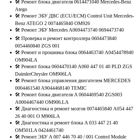
🛠️ Ремонт блока двигателя 0614471040 Mercedes-Benz
Atego
🛠️ Ремонт ЭБУ ДВС (ECU/ECM) Control Unit Mercedes-
Benz ATEGO 2 0074465840 OM926
🛠️ Ремонт ЭБУ Mercedes A0694473740 0694473740
🛠️ Проверка и ремонт контроллера 0604473840
0054460840 ZGS 001
🛠️ Ремонт и прошивка блока 0064463740 A0454478940
OM904LA
🛠️ Ремонт блока 0604470140 A060 447 01 40 PLD ZGS
DaimlerChrysler OM906LA
🛠️ Ремонт блока управления двигателем MERCEDES
0004461540 A9044468140 TEMIC
🛠️ Ремонт блока двигателя A 0604469540 ZGS003
A0004467440 OM906.LA
🛠️ Диагностика и ремонт мозгов 0074465840 A054 447
26 40 001 O M906LA
🛠️ Диагностика и ремонт блока A 033 447 21 40
OM501LA 0424461740
🛠️ Ремонт ЭБУ A 007 446 70 40 / 001 Control Module