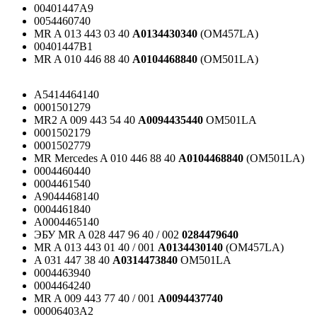
00401447A9
0054460740
MR A 013 443 03 40
A0134430340
(OM457LA)
00401447B1
MR A 010 446 88 40
A0104468840
(OM501LA)
A5414464140
0001501279
MR2 A 009 443 54 40
A0094435440
OM501LA
0001502179
0001502779
MR Mercedes A 010 446 88 40
A0104468840
(OM501LA)
0004460440
0004461540
A9044468140
0004461840
A0004465140
ЭБУ MR A 028 447 96 40 / 002
0284479640
MR A 013 443 01 40 / 001
A0134430140
(OM457LA)
A 031 447 38 40
A0314473840
OM501LA
0004463940
0004464240
MR A 009 443 77 40 / 001
A0094437740
00006403A2