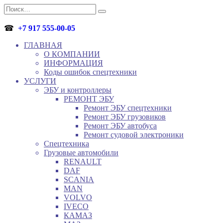
Перейти
Search
к
for:
содержанию
☎
+7 917 555-00-05
ГЛАВНАЯ
О КОМПАНИИ
ИНФОРМАЦИЯ
Коды ошибок спецтехники
УСЛУГИ
ЭБУ и контроллеры
РЕМОНТ ЭБУ
Ремонт ЭБУ спецтехники
Ремонт ЭБУ грузовиков
Ремонт ЭБУ автобуса
Ремонт судовой электроники
Спецтехника
Грузовые автомобили
RENAULT
DAF
SCANIA
MAN
VOLVO
IVECO
КАМАЗ