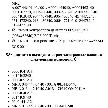
MR2,
A 007 446 91 40 / 001, A0004464940, A0004465140,
0001502779, 0004460440, 0034460240, A0014463340,
0064463640, 9044467940, 9064466540, 4574472240,
0714475240, 0134436240, 0664477140, 0124478240,
0154477140
🛠️ Ремонт контроллера двигателя 0654472940
(0064463640) ZGS 002 Temic
🛠️ Ремонт и кодирование ЭБУ (ECU/ECM) 0004467240
ZGS 001
💥
Чаще всего выходят из строя электронные блоки со
следующими номерами:
💥
00004647A4
0014463240
00004651A4
MR A 040 447 64 40 / 001 A
0014466440
MR A 013 447 16 40
A0134471640
OM501LA
00004646A7
0014469740
00401441A2
MR A 013 443 02 40 / 001
0034460240