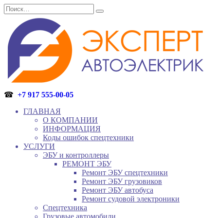
Перейти
Search
к
for:
содержанию
☎
+7 917 555-00-05
ГЛАВНАЯ
О КОМПАНИИ
ИНФОРМАЦИЯ
Коды ошибок спецтехники
УСЛУГИ
ЭБУ и контроллеры
РЕМОНТ ЭБУ
Ремонт ЭБУ спецтехники
Ремонт ЭБУ грузовиков
Ремонт ЭБУ автобуса
Ремонт судовой электроники
Спецтехника
Грузовые автомобили