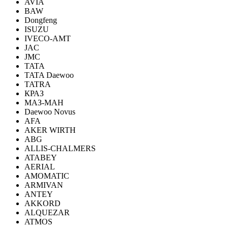
AVIA
BAW
Dongfeng
ISUZU
IVECO-AMT
JAC
JMC
TATA
TATA Daewoo
TATRA
КРАЗ
МАЗ-МАН
Daewoo Novus
AFA
AKER WIRTH
ABG
ALLIS-CHALMERS
ATABEY
AERIAL
AMOMATIC
ARMIVAN
ANTEY
AKKORD
ALQUEZAR
ATMOS