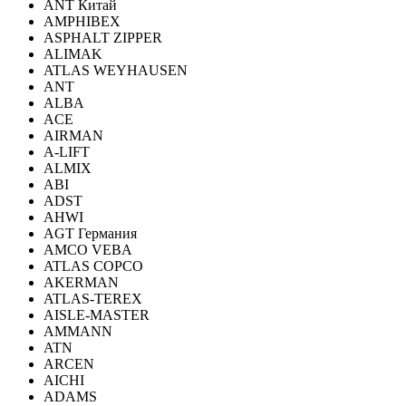
ANT Китай
AMPHIBEX
ASPHALT ZIPPER
ALIMAK
ATLAS WEYHAUSEN
ANT
ALBA
ACE
AIRMAN
A-LIFT
ALMIX
ABI
ADST
AHWI
AGT Германия
AMCO VEBA
ATLAS COPCO
AKERMAN
ATLAS-TEREX
AISLE-MASTER
AMMANN
ATN
ARCEN
AICHI
ADAMS