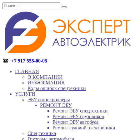
Перейти
Search
к
for:
содержанию
☎
+7 917 555-00-05
ГЛАВНАЯ
О КОМПАНИИ
ИНФОРМАЦИЯ
Коды ошибок спецтехники
УСЛУГИ
ЭБУ и контроллеры
РЕМОНТ ЭБУ
Ремонт ЭБУ спецтехники
Ремонт ЭБУ грузовиков
Ремонт ЭБУ автобуса
Ремонт судовой электроники
Спецтехника
Грузовые автомобили