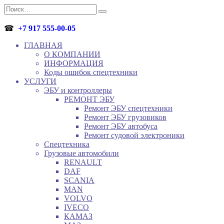
Перейти
Search
к
for:
содержанию
☎
+7 917 555-00-05
ГЛАВНАЯ
О КОМПАНИИ
ИНФОРМАЦИЯ
Коды ошибок спецтехники
УСЛУГИ
ЭБУ и контроллеры
РЕМОНТ ЭБУ
Ремонт ЭБУ спецтехники
Ремонт ЭБУ грузовиков
Ремонт ЭБУ автобуса
Ремонт судовой электроники
Спецтехника
Грузовые автомобили
RENAULT
DAF
SCANIA
MAN
VOLVO
IVECO
КАМАЗ