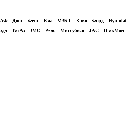
во ДАФ Донг Фенг Киа МЗКТ Хово Форд Hyundai
да ТагАз JMC Рено Митсубиси JAC ШакМан