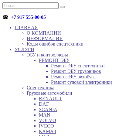
Перейти
Search
к
for:
содержанию
☎
+7 917 555-00-05
ГЛАВНАЯ
О КОМПАНИИ
ИНФОРМАЦИЯ
Коды ошибок спецтехники
УСЛУГИ
ЭБУ и контроллеры
РЕМОНТ ЭБУ
Ремонт ЭБУ спецтехники
Ремонт ЭБУ грузовиков
Ремонт ЭБУ автобуса
Ремонт судовой электроники
Спецтехника
Грузовые автомобили
RENAULT
DAF
SCANIA
MAN
VOLVO
IVECO
КАМАЗ