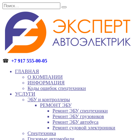
Перейти
Search
к
for:
содержанию
☎
+7 917 555-00-05
ГЛАВНАЯ
О КОМПАНИИ
ИНФОРМАЦИЯ
Коды ошибок спецтехники
УСЛУГИ
ЭБУ и контроллеры
РЕМОНТ ЭБУ
Ремонт ЭБУ спецтехники
Ремонт ЭБУ грузовиков
Ремонт ЭБУ автобуса
Ремонт судовой электроники
Спецтехника
Грузовые автомобили