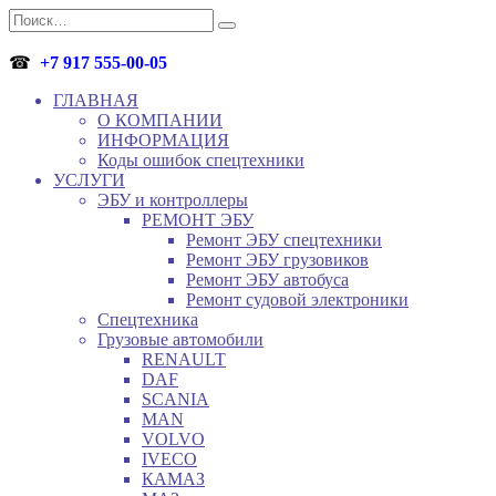
Перейти
Search
к
for:
содержанию
☎
+7 917 555-00-05
ГЛАВНАЯ
О КОМПАНИИ
ИНФОРМАЦИЯ
Коды ошибок спецтехники
УСЛУГИ
ЭБУ и контроллеры
РЕМОНТ ЭБУ
Ремонт ЭБУ спецтехники
Ремонт ЭБУ грузовиков
Ремонт ЭБУ автобуса
Ремонт судовой электроники
Спецтехника
Грузовые автомобили
RENAULT
DAF
SCANIA
MAN
VOLVO
IVECO
КАМАЗ