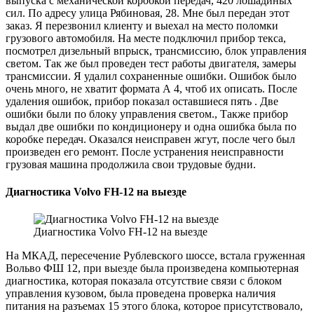
выпуска с механической коробкой передач, 420 лошадиных
сил. По адресу улица Рябиновая, 28. Мне был передан этот
заказ. Я перезвонил клиенту и выехал на место поломки
грузового автомобиля. На месте подключил прибор текса,
посмотрел дизельный впрыск, трансмиссию, блок управления
светом. Так же был проведен тест работы двигателя, замеры
трансмиссии. Я удалил сохраненные ошибки. Ошибок было
очень много, не хватит формата А 4, чтоб их описать. После
удаления ошибок, прибор показал оставшиеся пять . Две
ошибки были по блоку управления светом., Также прибор
выдал две ошибки по кондиционеру и одна ошибка была по
коробке передач. Оказался неисправен жгут, после чего был
произведен его ремонт. После устранения неисправности
грузовая машина продолжила свои трудовые будни.
Диагностика Volvo FH-12 на выезде
Диагностика Volvo FH-12 на выезде
На МКАД, пересечение Рублевского шоссе, встала груженная
Вольво ФШ 12, при выезде была произведена компьютерная
диагностика, которая показала отсутствие связи с блоком
управления кузовом, была проведена проверка наличия
питания на разъемах 15 этого блока, которое присутствовало,