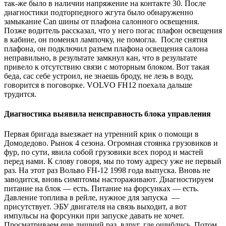
так-же было в наличии напряжение на контакте 30. После
диагностики подторпедного жгута было обнаруженно
замыкание Can шины от плафона салонного освещения.
Позже водитель рассказал, что у него погас плафон освещения
в кабине, он поменял лампочку, не помогла. После снятия
плафона, он подключил разъем плафона освещения салона
неправильно, в результате замкнул кан, что в результате
привело к отсутствию связи с моторным блоком. Вот такая
беда, сас себе устроил, не знаешь броду, не лезь в воду,
говорится в поговорке. VOLVO FH12 поехала дальше
трудится.
Диагностика выявила неисправность блока управления
Первая бригада выезжает на утренний крик о помощи в
Домодедово. Рынок 4 сезона. Огромная стоянка грузовиков и
фур, по сути, явила собой грузовики всех пород и мастей
перед нами. К слову говоря, мы по тому адресу уже не первый
раз. На этот раз Вольво FH-12 1998 года выпуска. Вновь не
заводится, вновь симптомы настораживают. Диагностируем
питание на блок — есть. Питание на форсунках — есть.
Давление топлива в рейле, нужное для запуска —
присутствует. ЭБУ двигателя на связь выходит, а вот
импульсы на форсунки при запуске давать не хочет.
Просматриваем еще лишний раз, вдруг, где ошиблись. Потом