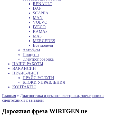
RENAULT
DAF
SCANIA
MAN
VOLVO
IVECO
КАМАЗ
МАЗ
MERCEDES
Все модели
Автобусы
Прицепы
Электропроводка
НАШИ РАБОТЫ
ВАКАНСИИ
ПРАЙС-ЛИСТ
ПРАЙС УСЛУГИ
БЛОКИ УПРАВЛЕНИЯ
КОНТАКТЫ
Главная
»
Диагностика и ремонт электрики, электроники
спецтехники с выездом
Дорожная фреза WIRTGEN не