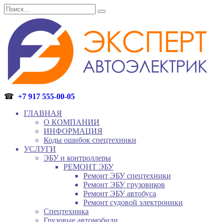
Перейти
Search
к
for:
содержанию
☎
+7 917 555-00-05
ГЛАВНАЯ
О КОМПАНИИ
ИНФОРМАЦИЯ
Коды ошибок спецтехники
УСЛУГИ
ЭБУ и контроллеры
РЕМОНТ ЭБУ
Ремонт ЭБУ спецтехники
Ремонт ЭБУ грузовиков
Ремонт ЭБУ автобуса
Ремонт судовой электроники
Спецтехника
Грузовые автомобили