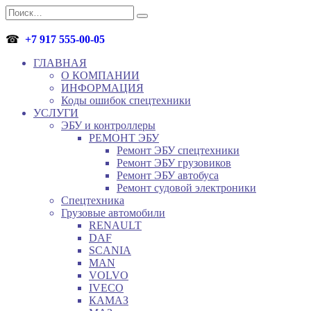
Перейти
Search
к
for:
содержанию
☎
+7 917 555-00-05
ГЛАВНАЯ
О КОМПАНИИ
ИНФОРМАЦИЯ
Коды ошибок спецтехники
УСЛУГИ
ЭБУ и контроллеры
РЕМОНТ ЭБУ
Ремонт ЭБУ спецтехники
Ремонт ЭБУ грузовиков
Ремонт ЭБУ автобуса
Ремонт судовой электроники
Спецтехника
Грузовые автомобили
RENAULT
DAF
SCANIA
MAN
VOLVO
IVECO
КАМАЗ