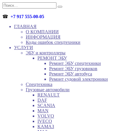
Перейти
Search
к
for:
содержанию
☎
+7 917 555-00-05
ГЛАВНАЯ
О КОМПАНИИ
ИНФОРМАЦИЯ
Коды ошибок спецтехники
УСЛУГИ
ЭБУ и контроллеры
РЕМОНТ ЭБУ
Ремонт ЭБУ спецтехники
Ремонт ЭБУ грузовиков
Ремонт ЭБУ автобуса
Ремонт судовой электроники
Спецтехника
Грузовые автомобили
RENAULT
DAF
SCANIA
MAN
VOLVO
IVECO
КАМАЗ