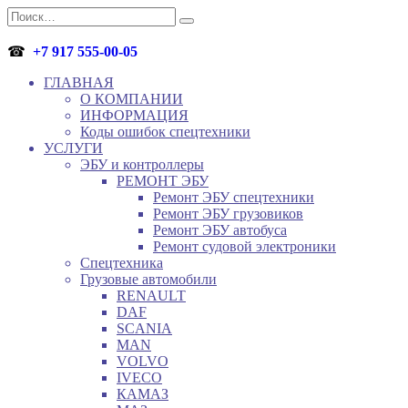
Перейти
Search
к
for:
содержанию
☎
+7 917 555-00-05
ГЛАВНАЯ
О КОМПАНИИ
ИНФОРМАЦИЯ
Коды ошибок спецтехники
УСЛУГИ
ЭБУ и контроллеры
РЕМОНТ ЭБУ
Ремонт ЭБУ спецтехники
Ремонт ЭБУ грузовиков
Ремонт ЭБУ автобуса
Ремонт судовой электроники
Спецтехника
Грузовые автомобили
RENAULT
DAF
SCANIA
MAN
VOLVO
IVECO
КАМАЗ