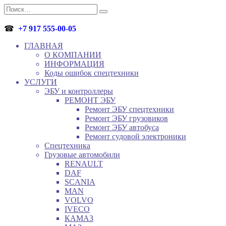
Перейти
Search
к
for:
содержанию
☎
+7 917 555-00-05
ГЛАВНАЯ
О КОМПАНИИ
ИНФОРМАЦИЯ
Коды ошибок спецтехники
УСЛУГИ
ЭБУ и контроллеры
РЕМОНТ ЭБУ
Ремонт ЭБУ спецтехники
Ремонт ЭБУ грузовиков
Ремонт ЭБУ автобуса
Ремонт судовой электроники
Спецтехника
Грузовые автомобили
RENAULT
DAF
SCANIA
MAN
VOLVO
IVECO
КАМАЗ