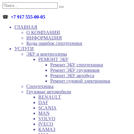
Перейти
Search
к
for:
содержанию
☎
+7 917 555-00-05
ГЛАВНАЯ
О КОМПАНИИ
ИНФОРМАЦИЯ
Коды ошибок спецтехники
УСЛУГИ
ЭБУ и контроллеры
РЕМОНТ ЭБУ
Ремонт ЭБУ спецтехники
Ремонт ЭБУ грузовиков
Ремонт ЭБУ автобуса
Ремонт судовой электроники
Спецтехника
Грузовые автомобили
RENAULT
DAF
SCANIA
MAN
VOLVO
IVECO
КАМАЗ