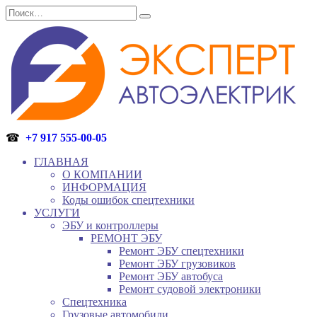
Перейти
Search
к
for:
содержанию
☎
+7 917 555-00-05
ГЛАВНАЯ
О КОМПАНИИ
ИНФОРМАЦИЯ
Коды ошибок спецтехники
УСЛУГИ
ЭБУ и контроллеры
РЕМОНТ ЭБУ
Ремонт ЭБУ спецтехники
Ремонт ЭБУ грузовиков
Ремонт ЭБУ автобуса
Ремонт судовой электроники
Спецтехника
Грузовые автомобили