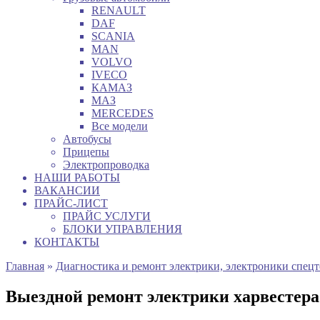
RENAULT
DAF
SCANIA
MAN
VOLVO
IVECO
КАМАЗ
МАЗ
MERCEDES
Все модели
Автобусы
Прицепы
Электропроводка
НАШИ РАБОТЫ
ВАКАНСИИ
ПРАЙС-ЛИСТ
ПРАЙС УСЛУГИ
БЛОКИ УПРАВЛЕНИЯ
КОНТАКТЫ
Главная
»
Диагностика и ремонт электрики, электроники спец
Выездной ремонт электрики харвестер