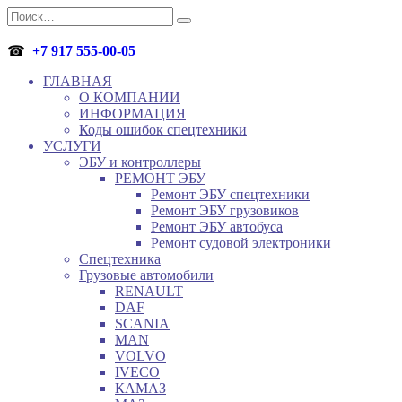
Перейти
Search
к
for:
содержанию
☎
+7 917 555-00-05
ГЛАВНАЯ
О КОМПАНИИ
ИНФОРМАЦИЯ
Коды ошибок спецтехники
УСЛУГИ
ЭБУ и контроллеры
РЕМОНТ ЭБУ
Ремонт ЭБУ спецтехники
Ремонт ЭБУ грузовиков
Ремонт ЭБУ автобуса
Ремонт судовой электроники
Спецтехника
Грузовые автомобили
RENAULT
DAF
SCANIA
MAN
VOLVO
IVECO
КАМАЗ