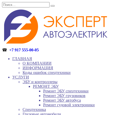
Перейти
Search
к
for:
содержанию
☎
+7 917 555-00-05
ГЛАВНАЯ
О КОМПАНИИ
ИНФОРМАЦИЯ
Коды ошибок спецтехники
УСЛУГИ
ЭБУ и контроллеры
РЕМОНТ ЭБУ
Ремонт ЭБУ спецтехники
Ремонт ЭБУ грузовиков
Ремонт ЭБУ автобуса
Ремонт судовой электроники
Спецтехника
Грузовые автомобили