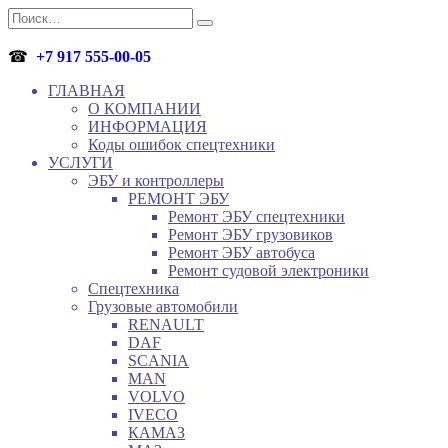
Перейти
Search
к
for:
содержанию
☎
+7 917 555-00-05
ГЛАВНАЯ
О КОМПАНИИ
ИНФОРМАЦИЯ
Коды ошибок спецтехники
УСЛУГИ
ЭБУ и контроллеры
РЕМОНТ ЭБУ
Ремонт ЭБУ спецтехники
Ремонт ЭБУ грузовиков
Ремонт ЭБУ автобуса
Ремонт судовой электроники
Спецтехника
Грузовые автомобили
RENAULT
DAF
SCANIA
MAN
VOLVO
IVECO
КАМАЗ