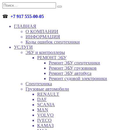
Перейти
Search
к
for:
содержанию
☎
+7 917 555-00-05
ГЛАВНАЯ
О КОМПАНИИ
ИНФОРМАЦИЯ
Коды ошибок спецтехники
УСЛУГИ
ЭБУ и контроллеры
РЕМОНТ ЭБУ
Ремонт ЭБУ спецтехники
Ремонт ЭБУ грузовиков
Ремонт ЭБУ автобуса
Ремонт судовой электроники
Спецтехника
Грузовые автомобили
RENAULT
DAF
SCANIA
MAN
VOLVO
IVECO
КАМАЗ