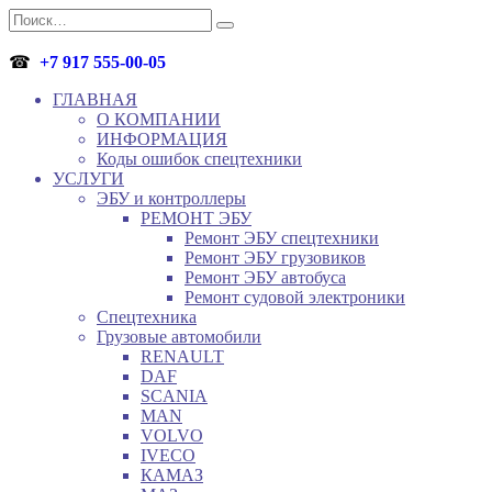
Перейти
Search
к
for:
содержанию
☎
+7 917 555-00-05
ГЛАВНАЯ
О КОМПАНИИ
ИНФОРМАЦИЯ
Коды ошибок спецтехники
УСЛУГИ
ЭБУ и контроллеры
РЕМОНТ ЭБУ
Ремонт ЭБУ спецтехники
Ремонт ЭБУ грузовиков
Ремонт ЭБУ автобуса
Ремонт судовой электроники
Спецтехника
Грузовые автомобили
RENAULT
DAF
SCANIA
MAN
VOLVO
IVECO
КАМАЗ