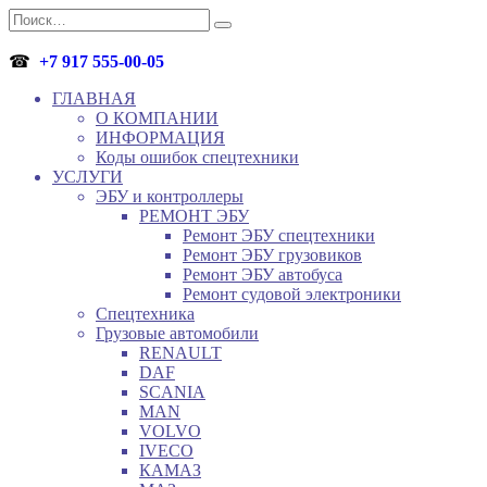
Перейти
Search
к
for:
содержанию
☎
+7 917 555-00-05
ГЛАВНАЯ
О КОМПАНИИ
ИНФОРМАЦИЯ
Коды ошибок спецтехники
УСЛУГИ
ЭБУ и контроллеры
РЕМОНТ ЭБУ
Ремонт ЭБУ спецтехники
Ремонт ЭБУ грузовиков
Ремонт ЭБУ автобуса
Ремонт судовой электроники
Спецтехника
Грузовые автомобили
RENAULT
DAF
SCANIA
MAN
VOLVO
IVECO
КАМАЗ