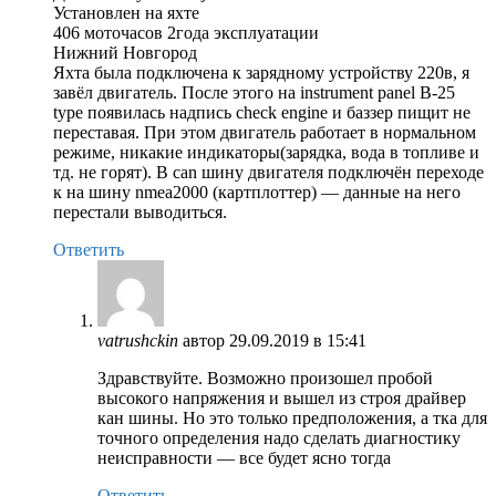
Установлен на яхте
406 моточасов 2года эксплуатации
Нижний Новгород
Яхта была подключена к зарядному устройству 220в, я
завёл двигатель. После этого на instrument panel B-25
type появилась надпись check engine и баззер пищит не
переставая. При этом двигатель работает в нормальном
режиме, никакие индикаторы(зарядка, вода в топливе и
тд. не горят). В can шину двигателя подключён переходе
к на шину nmeа2000 (картплоттер) — данные на него
перестали выводиться.
Ответить
vatrushckin
автор
29.09.2019 в 15:41
Здравствуйте. Возможно произошел пробой
высокого напряжения и вышел из строя драйвер
кан шины. Но это только предположения, а тка для
точного определения надо сделать диагностику
неисправности — все будет ясно тогда
Ответить