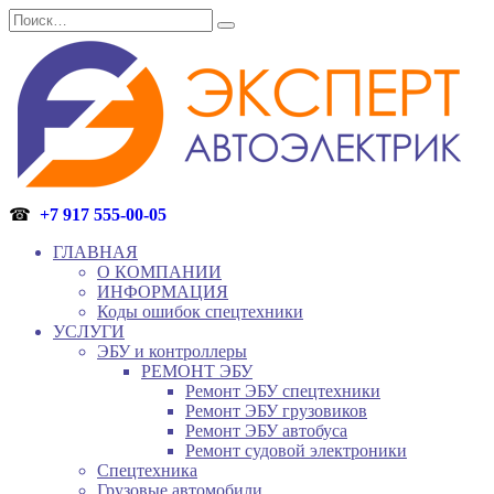
Перейти
Search
к
for:
содержанию
☎
+7 917 555-00-05
ГЛАВНАЯ
О КОМПАНИИ
ИНФОРМАЦИЯ
Коды ошибок спецтехники
УСЛУГИ
ЭБУ и контроллеры
РЕМОНТ ЭБУ
Ремонт ЭБУ спецтехники
Ремонт ЭБУ грузовиков
Ремонт ЭБУ автобуса
Ремонт судовой электроники
Спецтехника
Грузовые автомобили