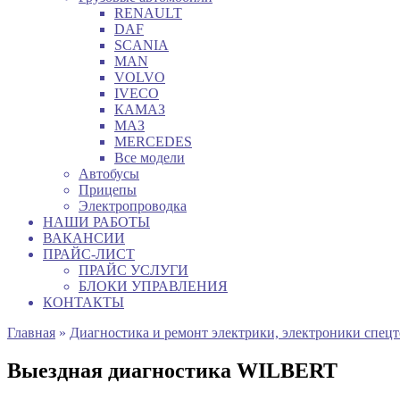
RENAULT
DAF
SCANIA
MAN
VOLVO
IVECO
КАМАЗ
МАЗ
MERCEDES
Все модели
Автобусы
Прицепы
Электропроводка
НАШИ РАБОТЫ
ВАКАНСИИ
ПРАЙС-ЛИСТ
ПРАЙС УСЛУГИ
БЛОКИ УПРАВЛЕНИЯ
КОНТАКТЫ
Главная
»
Диагностика и ремонт электрики, электроники спец
Выездная диагностика WILBERT