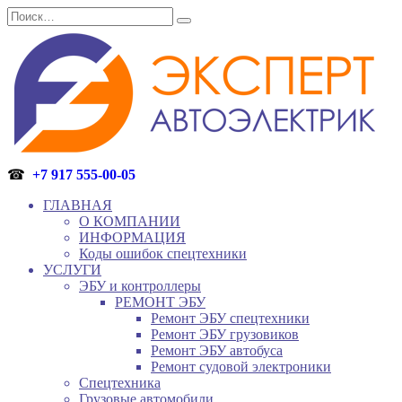
Перейти
Search
к
for:
содержанию
☎
+7 917 555-00-05
ГЛАВНАЯ
О КОМПАНИИ
ИНФОРМАЦИЯ
Коды ошибок спецтехники
УСЛУГИ
ЭБУ и контроллеры
РЕМОНТ ЭБУ
Ремонт ЭБУ спецтехники
Ремонт ЭБУ грузовиков
Ремонт ЭБУ автобуса
Ремонт судовой электроники
Спецтехника
Грузовые автомобили