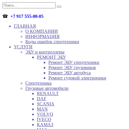
Перейти
Search
к
for:
содержанию
☎
+7 917 555-00-05
ГЛАВНАЯ
О КОМПАНИИ
ИНФОРМАЦИЯ
Коды ошибок спецтехники
УСЛУГИ
ЭБУ и контроллеры
РЕМОНТ ЭБУ
Ремонт ЭБУ спецтехники
Ремонт ЭБУ грузовиков
Ремонт ЭБУ автобуса
Ремонт судовой электроники
Спецтехника
Грузовые автомобили
RENAULT
DAF
SCANIA
MAN
VOLVO
IVECO
КАМАЗ