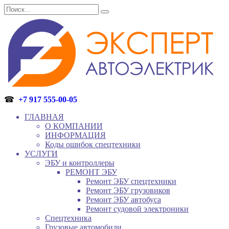
Перейти
Search
к
for:
содержанию
☎
+7 917 555-00-05
ГЛАВНАЯ
О КОМПАНИИ
ИНФОРМАЦИЯ
Коды ошибок спецтехники
УСЛУГИ
ЭБУ и контроллеры
РЕМОНТ ЭБУ
Ремонт ЭБУ спецтехники
Ремонт ЭБУ грузовиков
Ремонт ЭБУ автобуса
Ремонт судовой электроники
Спецтехника
Грузовые автомобили