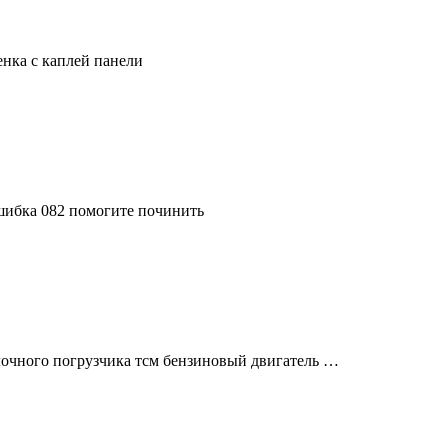
енка с каплей панели
шибка 082 помогите починить
лочного погрузчика тсм бензиновый двигатель …