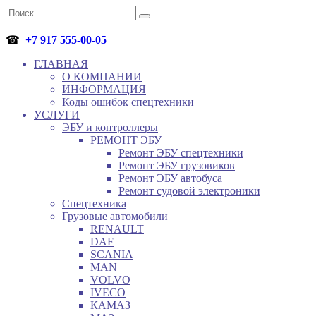
Перейти
Search
к
for:
содержанию
☎
+7 917 555-00-05
ГЛАВНАЯ
О КОМПАНИИ
ИНФОРМАЦИЯ
Коды ошибок спецтехники
УСЛУГИ
ЭБУ и контроллеры
РЕМОНТ ЭБУ
Ремонт ЭБУ спецтехники
Ремонт ЭБУ грузовиков
Ремонт ЭБУ автобуса
Ремонт судовой электроники
Спецтехника
Грузовые автомобили
RENAULT
DAF
SCANIA
MAN
VOLVO
IVECO
КАМАЗ