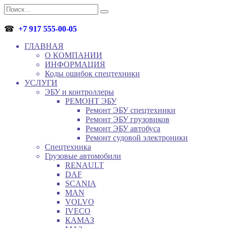
Перейти
Search
к
for:
содержанию
☎
+7 917 555-00-05
ГЛАВНАЯ
О КОМПАНИИ
ИНФОРМАЦИЯ
Коды ошибок спецтехники
УСЛУГИ
ЭБУ и контроллеры
РЕМОНТ ЭБУ
Ремонт ЭБУ спецтехники
Ремонт ЭБУ грузовиков
Ремонт ЭБУ автобуса
Ремонт судовой электроники
Спецтехника
Грузовые автомобили
RENAULT
DAF
SCANIA
MAN
VOLVO
IVECO
КАМАЗ