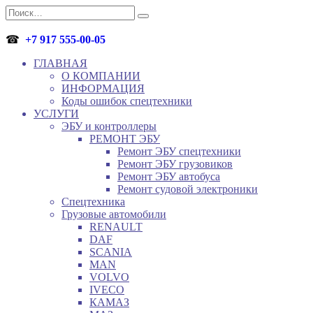
Перейти
Search
к
for:
содержанию
☎
+7 917 555-00-05
ГЛАВНАЯ
О КОМПАНИИ
ИНФОРМАЦИЯ
Коды ошибок спецтехники
УСЛУГИ
ЭБУ и контроллеры
РЕМОНТ ЭБУ
Ремонт ЭБУ спецтехники
Ремонт ЭБУ грузовиков
Ремонт ЭБУ автобуса
Ремонт судовой электроники
Спецтехника
Грузовые автомобили
RENAULT
DAF
SCANIA
MAN
VOLVO
IVECO
КАМАЗ