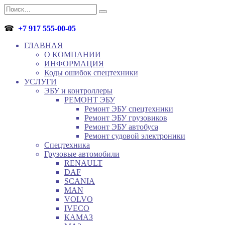
Перейти
Search
к
for:
содержанию
☎
+7 917 555-00-05
ГЛАВНАЯ
О КОМПАНИИ
ИНФОРМАЦИЯ
Коды ошибок спецтехники
УСЛУГИ
ЭБУ и контроллеры
РЕМОНТ ЭБУ
Ремонт ЭБУ спецтехники
Ремонт ЭБУ грузовиков
Ремонт ЭБУ автобуса
Ремонт судовой электроники
Спецтехника
Грузовые автомобили
RENAULT
DAF
SCANIA
MAN
VOLVO
IVECO
КАМАЗ