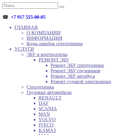
Перейти
Search
к
for:
содержанию
☎
+7 917 555-00-05
ГЛАВНАЯ
О КОМПАНИИ
ИНФОРМАЦИЯ
Коды ошибок спецтехники
УСЛУГИ
ЭБУ и контроллеры
РЕМОНТ ЭБУ
Ремонт ЭБУ спецтехники
Ремонт ЭБУ грузовиков
Ремонт ЭБУ автобуса
Ремонт судовой электроники
Спецтехника
Грузовые автомобили
RENAULT
DAF
SCANIA
MAN
VOLVO
IVECO
КАМАЗ