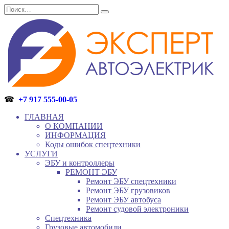
Перейти
Search
к
for:
содержанию
☎
+7 917 555-00-05
ГЛАВНАЯ
О КОМПАНИИ
ИНФОРМАЦИЯ
Коды ошибок спецтехники
УСЛУГИ
ЭБУ и контроллеры
РЕМОНТ ЭБУ
Ремонт ЭБУ спецтехники
Ремонт ЭБУ грузовиков
Ремонт ЭБУ автобуса
Ремонт судовой электроники
Спецтехника
Грузовые автомобили