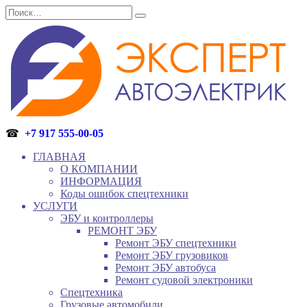
Перейти
Search
к
for:
содержанию
☎
+7 917 555-00-05
ГЛАВНАЯ
О КОМПАНИИ
ИНФОРМАЦИЯ
Коды ошибок спецтехники
УСЛУГИ
ЭБУ и контроллеры
РЕМОНТ ЭБУ
Ремонт ЭБУ спецтехники
Ремонт ЭБУ грузовиков
Ремонт ЭБУ автобуса
Ремонт судовой электроники
Спецтехника
Грузовые автомобили