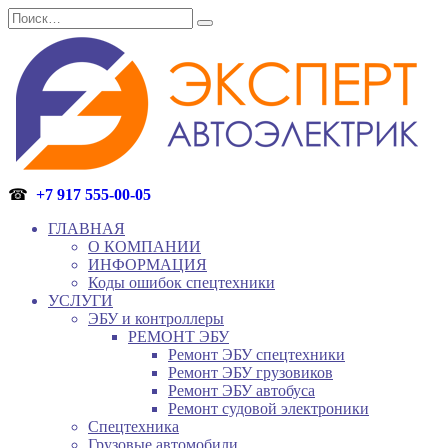
Перейти
Search
к
for:
содержанию
☎
+7 917 555-00-05
ГЛАВНАЯ
О КОМПАНИИ
ИНФОРМАЦИЯ
Коды ошибок спецтехники
УСЛУГИ
ЭБУ и контроллеры
РЕМОНТ ЭБУ
Ремонт ЭБУ спецтехники
Ремонт ЭБУ грузовиков
Ремонт ЭБУ автобуса
Ремонт судовой электроники
Спецтехника
Грузовые автомобили