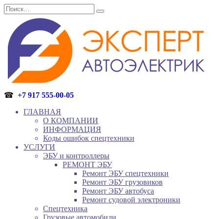
Перейти
Search
к
for:
содержанию
☎
+7 917 555-00-05
ГЛАВНАЯ
О КОМПАНИИ
ИНФОРМАЦИЯ
Коды ошибок спецтехники
УСЛУГИ
ЭБУ и контроллеры
РЕМОНТ ЭБУ
Ремонт ЭБУ спецтехники
Ремонт ЭБУ грузовиков
Ремонт ЭБУ автобуса
Ремонт судовой электроники
Спецтехника
Грузовые автомобили