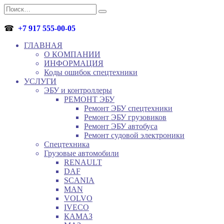
Перейти
Search
к
for:
содержанию
☎
+7 917 555-00-05
ГЛАВНАЯ
О КОМПАНИИ
ИНФОРМАЦИЯ
Коды ошибок спецтехники
УСЛУГИ
ЭБУ и контроллеры
РЕМОНТ ЭБУ
Ремонт ЭБУ спецтехники
Ремонт ЭБУ грузовиков
Ремонт ЭБУ автобуса
Ремонт судовой электроники
Спецтехника
Грузовые автомобили
RENAULT
DAF
SCANIA
MAN
VOLVO
IVECO
КАМАЗ