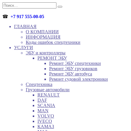
Перейти
Search
к
for:
содержанию
☎
+7 917 555-00-05
ГЛАВНАЯ
О КОМПАНИИ
ИНФОРМАЦИЯ
Коды ошибок спецтехники
УСЛУГИ
ЭБУ и контроллеры
РЕМОНТ ЭБУ
Ремонт ЭБУ спецтехники
Ремонт ЭБУ грузовиков
Ремонт ЭБУ автобуса
Ремонт судовой электроники
Спецтехника
Грузовые автомобили
RENAULT
DAF
SCANIA
MAN
VOLVO
IVECO
КАМАЗ