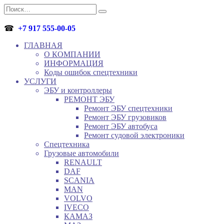
Перейти
Search
к
for:
содержанию
☎
+7 917 555-00-05
ГЛАВНАЯ
О КОМПАНИИ
ИНФОРМАЦИЯ
Коды ошибок спецтехники
УСЛУГИ
ЭБУ и контроллеры
РЕМОНТ ЭБУ
Ремонт ЭБУ спецтехники
Ремонт ЭБУ грузовиков
Ремонт ЭБУ автобуса
Ремонт судовой электроники
Спецтехника
Грузовые автомобили
RENAULT
DAF
SCANIA
MAN
VOLVO
IVECO
КАМАЗ