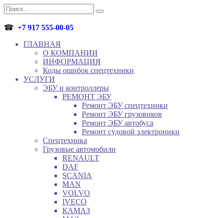
Перейти
Search
к
for:
содержанию
☎
+7 917 555-00-05
ГЛАВНАЯ
О КОМПАНИИ
ИНФОРМАЦИЯ
Коды ошибок спецтехники
УСЛУГИ
ЭБУ и контроллеры
РЕМОНТ ЭБУ
Ремонт ЭБУ спецтехники
Ремонт ЭБУ грузовиков
Ремонт ЭБУ автобуса
Ремонт судовой электроники
Спецтехника
Грузовые автомобили
RENAULT
DAF
SCANIA
MAN
VOLVO
IVECO
КАМАЗ