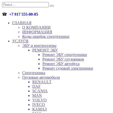
Перейти
Search
к
for:
содержанию
☎
+7 917 555-00-05
ГЛАВНАЯ
О КОМПАНИИ
ИНФОРМАЦИЯ
Коды ошибок спецтехники
УСЛУГИ
ЭБУ и контроллеры
РЕМОНТ ЭБУ
Ремонт ЭБУ спецтехники
Ремонт ЭБУ грузовиков
Ремонт ЭБУ автобуса
Ремонт судовой электроники
Спецтехника
Грузовые автомобили
RENAULT
DAF
SCANIA
MAN
VOLVO
IVECO
КАМАЗ