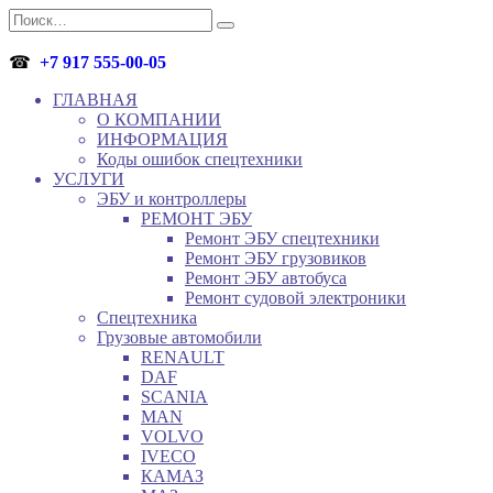
Перейти
Search
к
for:
содержанию
☎
+7 917 555-00-05
ГЛАВНАЯ
О КОМПАНИИ
ИНФОРМАЦИЯ
Коды ошибок спецтехники
УСЛУГИ
ЭБУ и контроллеры
РЕМОНТ ЭБУ
Ремонт ЭБУ спецтехники
Ремонт ЭБУ грузовиков
Ремонт ЭБУ автобуса
Ремонт судовой электроники
Спецтехника
Грузовые автомобили
RENAULT
DAF
SCANIA
MAN
VOLVO
IVECO
КАМАЗ