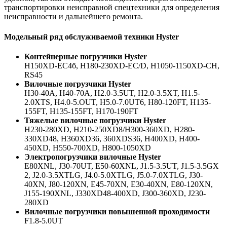
транспортировки неисправной спецтехники для определения
неисправности и дальнейшего ремонта.
Модельный ряд обслуживаемой техники Hyster
Контейнерные погрузчики Hyster
H150XD-EC4б, H180-230XD-EC/D, H1050-1150XD-CH,
RS45
Вилочные погрузчики
Hyster
H30-40A, H40-70A, H2.0-3.5UT, H2.0-3.5XT, H1.5-
2.0XTS, H4.0-5.OUT, H5.0-7.0UT6, H80-120FT, H135-
155FT, H135-155FT, H170-190FT
Тяжелые вилочные погрузчики Hyster
H230-280XD, H210-250XD8/H300-360XD, H280-
330XD48, H360XD36, 360XDS36, H400XD, H400-
450XD, H550-700XD, H800-1050XD
Электропогрузчики вилочные Hyster
E80XNL, J30-70UT, E50-60XNL, J1.5-3.5UT, J1.5-3.5GX
2, J2.0-3.5XTLG, J4.0-5.0XTLG, J5.0-7.0XTLG, J30-
40XN, J80-120XN, E45-70XN, E30-40XN, E80-120XN,
J155-190XNL, J330XD48-400XD, J300-360XD, J230-
280XD
Вилочные погрузчики повышенной проходимости
F1.8-5.0UT