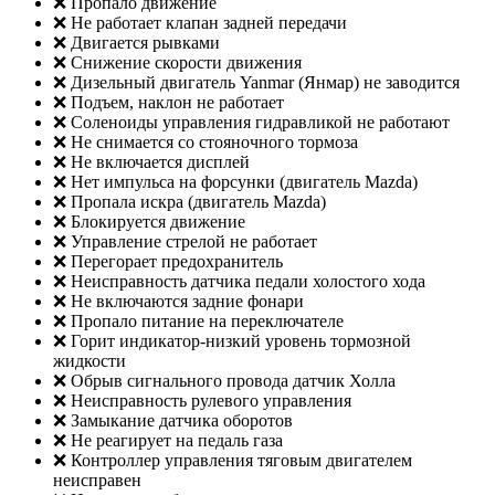
❌ Пропало движение
❌ Не работает клапан задней передачи
❌ Двигается рывками
❌ Снижение скорости движения
❌ Дизельный двигатель Yanmar (Янмар) не заводится
❌ Подъем, наклон не работает
❌ Соленоиды управления гидравликой не работают
❌ Не снимается со стояночного тормоза
❌ Не включается дисплей
❌ Нет импульса на форсунки (двигатель Mazda)
❌ Пропала искра (двигатель Mazda)
❌ Блокируется движение
❌ Управление стрелой не работает
❌ Перегорает предохранитель
❌ Неисправность датчика педали холостого хода
❌ Не включаются задние фонари
❌ Пропало питание на переключателе
❌ Горит индикатор-низкий уровень тормозной
жидкости
❌ Обрыв сигнального провода датчик Холла
❌ Неисправность рулевого управления
❌ Замыкание датчика оборотов
❌ Не реагирует на педаль газа
❌ Контроллер управления тяговым двигателем
неисправен