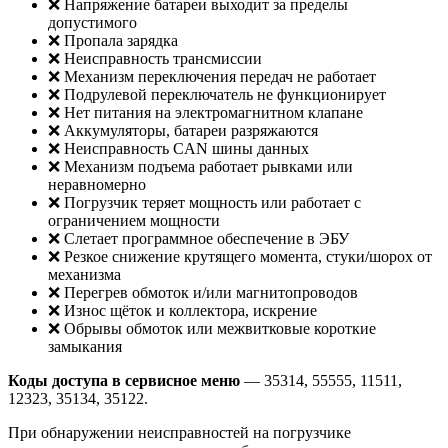
❌ Напряжение батареи выходит за пределы
допустимого
❌ Пропала зарядка
❌ Неисправность трансмиссии
❌ Механизм переключения передач не работает
❌ Подрулевой переключатель не функционирует
❌ Нет питания на электромагнитном клапане
❌ Аккумуляторы, батареи разряжаются
❌ Неисправность CAN шины данных
❌ Механизм подъема работает рывками или
неравномерно
❌ Погрузчик теряет мощность или работает с
ограничением мощности
❌ Слетает программное обеспечение в ЭБУ
❌ Резкое снижение крутящего момента, стуки/шорох от
механизма
❌ Перегрев обмоток и/или магнитопроводов
❌ Износ щёток и коллектора, искрение
❌ Обрывы обмоток или межвитковые короткие
замыкания
Коды доступа в сервисное меню
— 35314, 55555, 11511,
12323, 35134, 35122.
При обнаружении неисправностей на погрузчике