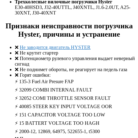
Трехколесные вилочные погрузчики Hyster
E30-40HSD3, J32-40UTTL, J40XNTL, J1.6-2.0UT, A25-
30XNT, J30-40XNT
Признаки неисправности погрузчика
Hyster, причины и устранение
❌
Не заводится двигатель HYSTER
❌ Не крутит стартер
❌ Потенциометр рулевого управления выдает неверный
сигнад
❌ Не поднимет обороты, не реагирует на педель газа
❌ Горят ошибки:
⚡ 135-3 Fuel Air Presure FAP
⚡ 32099 COMBI INTERNAL FAULT
⚡ 32052 COMI THROTTLE SENSOR FAULT
⚡ 40085 STEER KEY INPUT VOLTAGE OOR
⚡ 151 CAPACITOR VOLTAGE TOO LOW
⚡ 15 BATTERT VOLTAGE TOO HAGH
⚡ 2000-12, 12869, 64975, 522655-1, t5300