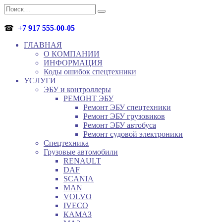
Перейти
Search
к
for:
содержанию
☎
+7 917 555-00-05
ГЛАВНАЯ
О КОМПАНИИ
ИНФОРМАЦИЯ
Коды ошибок спецтехники
УСЛУГИ
ЭБУ и контроллеры
РЕМОНТ ЭБУ
Ремонт ЭБУ спецтехники
Ремонт ЭБУ грузовиков
Ремонт ЭБУ автобуса
Ремонт судовой электроники
Спецтехника
Грузовые автомобили
RENAULT
DAF
SCANIA
MAN
VOLVO
IVECO
КАМАЗ