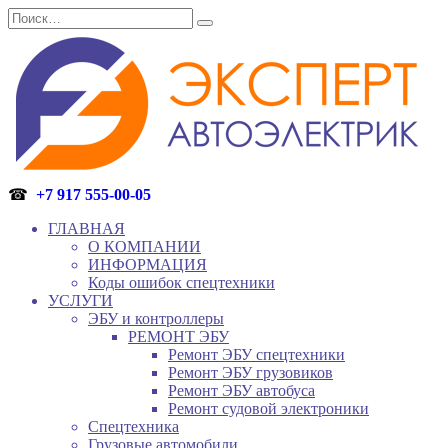
Перейти
Search
к
for:
содержанию
☎
+7 917 555-00-05
ГЛАВНАЯ
О КОМПАНИИ
ИНФОРМАЦИЯ
Коды ошибок спецтехники
УСЛУГИ
ЭБУ и контроллеры
РЕМОНТ ЭБУ
Ремонт ЭБУ спецтехники
Ремонт ЭБУ грузовиков
Ремонт ЭБУ автобуса
Ремонт судовой электроники
Спецтехника
Грузовые автомобили