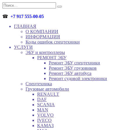
Перейти
Search
к
for:
содержанию
☎
+7 917 555-00-05
ГЛАВНАЯ
О КОМПАНИИ
ИНФОРМАЦИЯ
Коды ошибок спецтехники
УСЛУГИ
ЭБУ и контроллеры
РЕМОНТ ЭБУ
Ремонт ЭБУ спецтехники
Ремонт ЭБУ грузовиков
Ремонт ЭБУ автобуса
Ремонт судовой электроники
Спецтехника
Грузовые автомобили
RENAULT
DAF
SCANIA
MAN
VOLVO
IVECO
КАМАЗ